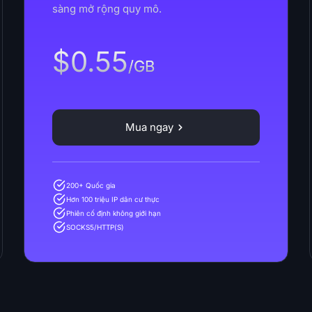
sàng mở rộng quy mô.
$0.55
/GB
Mua ngay
200+ Quốc gia
Hơn 100 triệu IP dân cư thực
Phiên cố định không giới hạn
SOCKS5/HTTP(S)