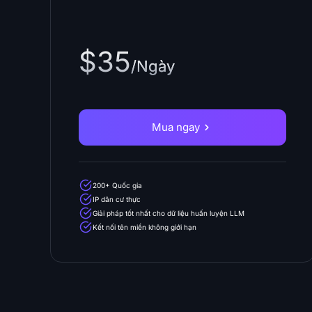
$35
/Ngày
Mua ngay
200+ Quốc gia
IP dân cư thực
Giải pháp tốt nhất cho dữ liệu huấn luyện LLM
Kết nối tên miền không giới hạn