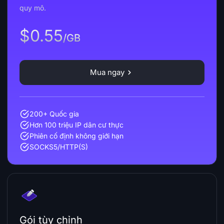
quy mô.
$0.55
/GB
Mua ngay
200+ Quốc gia
Hơn 100 triệu IP dân cư thực
Phiên cố định không giới hạn
SOCKS5/HTTP(S)
Gói tùy chỉnh