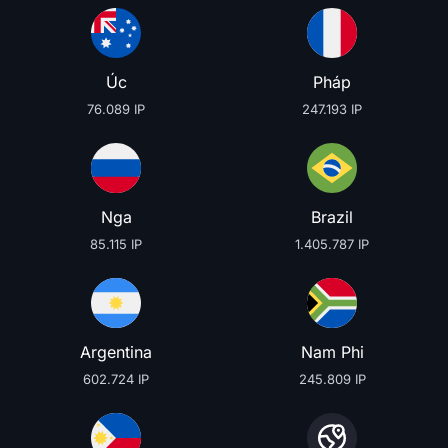
Úc
Pháp
76.089 IP
247.193 IP
Nga
Brazil
85.115 IP
1.405.787 IP
Argentina
Nam Phi
602.724 IP
245.809 IP