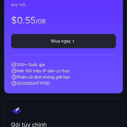
quy mô.
$0.55
/GB
Mua ngay
200+ Quốc gia
Hơn 100 triệu IP dân cư thực
Phiên cố định không giới hạn
SOCKS5/HTTP(S)
Gói tùy chỉnh