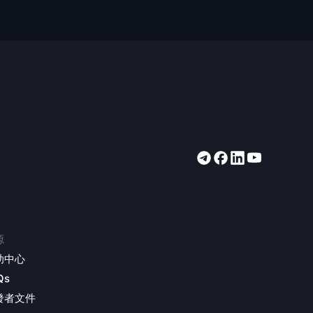
源
助中心
Qs
發者文件