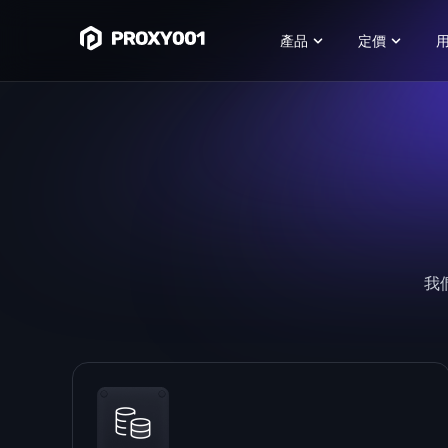
產品
定價
我