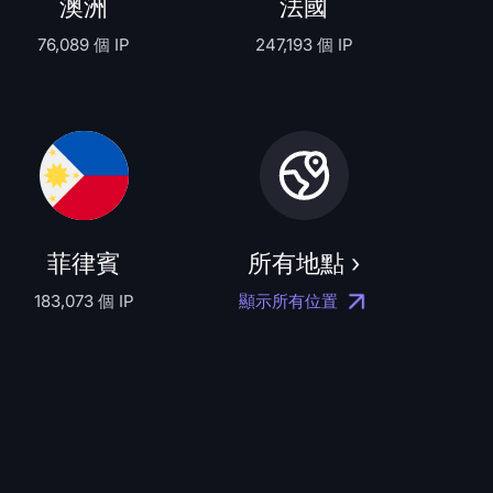
澳洲
法國
76,089 個 IP
247,193 個 IP
菲律賓
所有地點 ›
183,073 個 IP
顯示所有位置