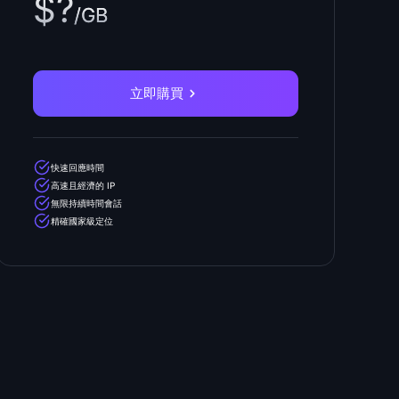
$?
/GB
立即購買
快速回應時間
高速且經濟的 IP
無限持續時間會話
精確國家級定位