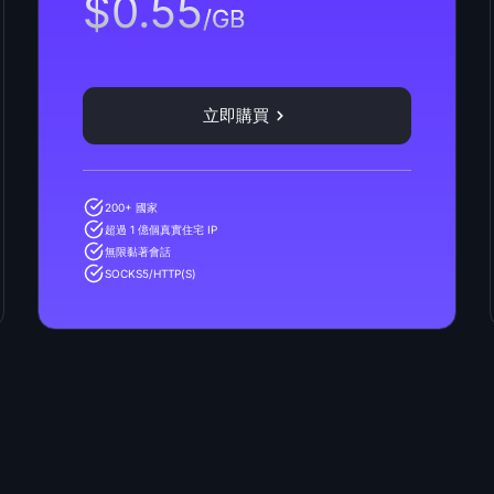
$0.55
/GB
立即購買
200+ 國家
超過 1 億個真實住宅 IP
無限黏著會話
SOCKS5/HTTP(S)