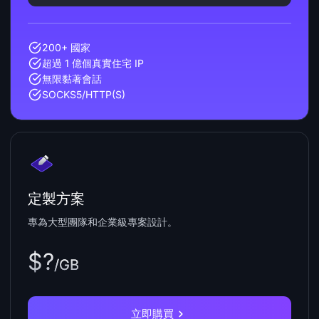
200+ 國家
超過 1 億個真實住宅 IP
無限黏著會話
SOCKS5/HTTP(S)
定製方案
專為大型團隊和企業級專案設計。
$?
/GB
立即購買