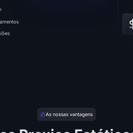
P
çamentos
giões
As nossas vantagens