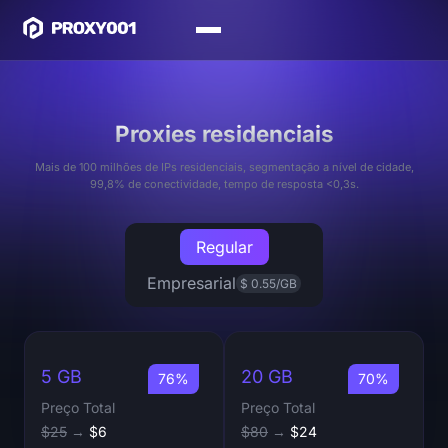
Proxies residenciais
Mais de 100 milhões de IPs residenciais, segmentação a nível de cidade,
99,8% de conectividade, tempo de resposta <0,3s.
Regular
Empresarial
$ 0.55/GB
5 GB
20 GB
76%
70%
Preço Total
Preço Total
$25
→
$6
$80
→
$24