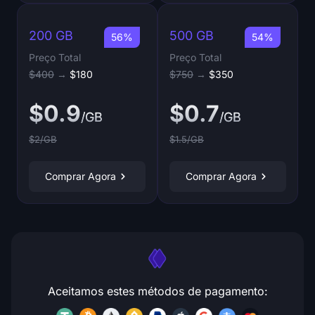
200 GB
500 GB
56%
54%
Preço Total
Preço Total
$400
→
$180
$750
→
$350
$0.9
$0.7
/GB
/GB
$2/GB
$1.5/GB
Comprar Agora
Comprar Agora
Aceitamos estes métodos de pagamento: