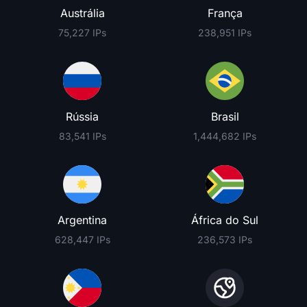
Austrália
França
75,227 IPs
238,951 IPs
Rússia
Brasil
83,541 IPs
1,444,682 IPs
Argentina
África do Sul
628,447 IPs
236,573 IPs