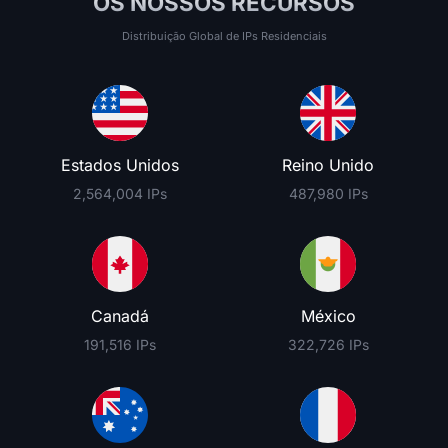
OS NOSSOS RECURSOS
Distribuição Global de IPs Residenciais
Estados Unidos
Reino Unido
2,564,004 IPs
487,980 IPs
Canadá
México
191,516 IPs
322,726 IPs