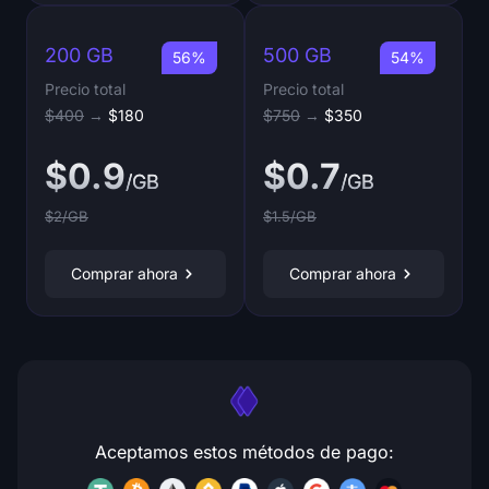
200 GB
500 GB
56%
54%
Precio total
Precio total
$400
→
$180
$750
→
$350
$0.9
$0.7
/GB
/GB
$2/GB
$1.5/GB
Comprar ahora
Comprar ahora
Aceptamos estos métodos de pago: