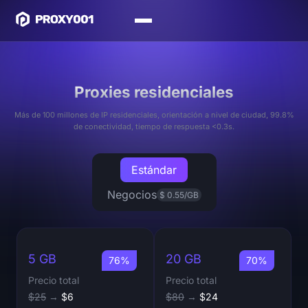
Proxies residenciales
Más de 100 millones de IP residenciales, orientación a nivel de ciudad, 99.8%
de conectividad, tiempo de respuesta <0.3s.
Estándar
Negocios
$ 0.55/GB
5 GB
20 GB
76%
70%
Precio total
Precio total
$25
→
$6
$80
→
$24