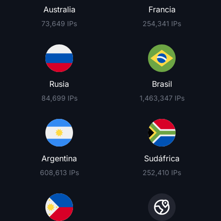
Australia
Francia
73,649 IPs
254,341 IPs
Rusia
Brasil
84,699 IPs
1,463,347 IPs
Argentina
Sudáfrica
608,613 IPs
252,410 IPs