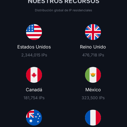
NUESTROS RECURSOS
Distribución global de IP residenciales
Estados Unidos
Reino Unido
2,344,015 IPs
476,718 IPs
Canadá
México
181,754 IPs
323,500 IPs