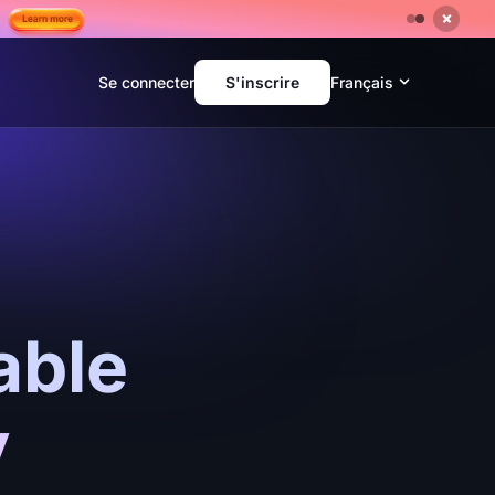
Se connecter
S'inscrire
Français
able
y