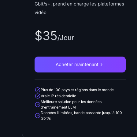
Gbit/s+, prend en charge les plateformes
vidéo
$35
/Jour
Acheter maintenant
Plus de 100 pays et régions dans le monde
Vraie IP résidentielle
Meilleure solution pour les données
d'entraînement LLM
Données illimitées, bande passante jusqu'à 100
Gbit/s