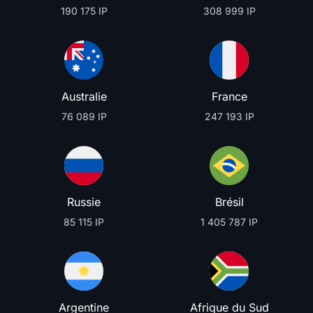
190 175 IP
308 999 IP
Australie
France
76 089 IP
247 193 IP
Russie
Brésil
85 115 IP
1 405 787 IP
Argentine
Afrique du Sud