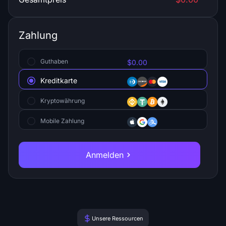
$1.90/IP
0
Zahlung
Lettland
$1.90/IP
0
Guthaben
$0.00
Kreditkarte
Moldau
Kryptowährung
$1.90/IP
0
Mobile Zahlung
Schweden
$1.90/IP
0
Anmelden
Litauen
$1.90/IP
0
Rumänien
Unsere Ressourcen