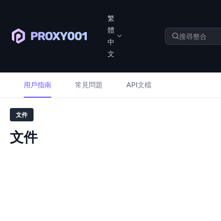
繁
體
中
文
用戶指南
常見問題
API文檔
文件
文件