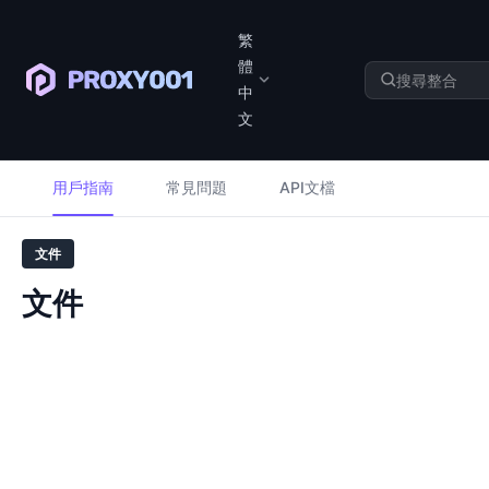
繁
體
中
文
用戶指南
常見問題
API文檔
文件
文件